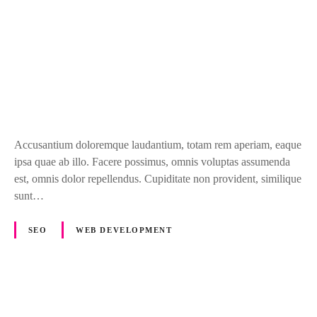
u
t
p
o
w
e
r
f
u
Accusantium doloremque laudantium, totam rem aperiam, eaque
l
ipsa quae ab illo. Facere possimus, omnis voluptas assumenda
a
est, omnis dolor repellendus. Cupiditate non provident, similique
s
sunt…
w
e
SEO
WEB DEVELOPMENT
l
l
N