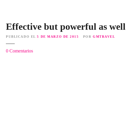
Effective but powerful as well
PUBLICADO EL
5 DE MARZO DE 2015
POR
GMTRAVEL
e
0
Comentarios
n
E
f
f
e
c
t
i
v
e
b