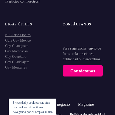
¡Participa con nosotros!
LIGAS ÚTILES
CONTÁCTANOS
El Cuarto Oscuro
Guía Gay México
Gay Guanajuato
Para sugerencias, envío de
Gay Michoacán
fotos, colaboraciones,
Gay Querétaro
publicidad o intercambios.
Gay Guadalajara
Gay Monterrey
Contáctanos
Privacidad y cookies: este sitio
Inicio
Registra tu negocio
Magazine
usa cookies. Si continúas
navegando por él, aceptas su uso.
¿Quiénes somos?
Contacto
Política de privacidad