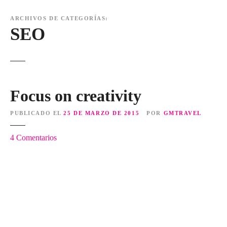
ARCHIVOS DE CATEGORÍAS:
SEO
Focus on creativity
PUBLICADO EL
25 DE MARZO DE 2015
POR
GMTRAVEL
e
4
Comentarios
n
F
o
c
u
s
o