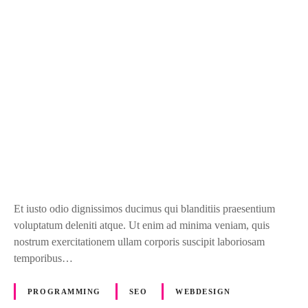
n
c
r
e
a
t
i
v
i
t
y
Et iusto odio dignissimos ducimus qui blanditiis praesentium
voluptatum deleniti atque. Ut enim ad minima veniam, quis
nostrum exercitationem ullam corporis suscipit laboriosam
temporibus…
PROGRAMMING
SEO
WEBDESIGN