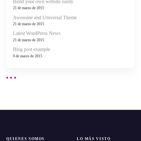
Build your own website easily
l
21 de marzo de 2015
Awesome and Universal Theme
o
21 de marzo de 2015
Latest WordPress News
s
21 de marzo de 2015
p
Blog post example
9 de marzo de 2015
u
e
s
t
o
s
QUIENES SOMOS
LO MÁS VISTO