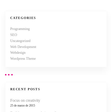
a
v
CATEGORIES
e
Programming
SEO
g
Uncategorized
a
Web Development
Webdesign
c
Wordpress Theme
i
ó
n
RECENT POSTS
d
Focus on creativity
25 de marzo de 2015
e