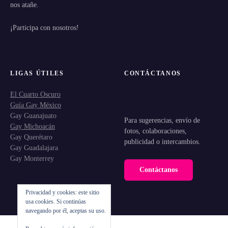
nos atañe.
¡Participa con nosotros!
LIGAS ÚTILES
CONTÁCTANOS
El Cuarto Oscuro
Guía Gay México
Gay Guanajuato
Para sugerencias, envío de
Gay Michoacán
fotos, colaboraciones,
Gay Querétaro
publicidad o intercambios.
Gay Guadalajara
Gay Monterrey
Contáctanos
Privacidad y cookies: este sitio
usa cookies. Si continúas
navegando por él, aceptas su uso.