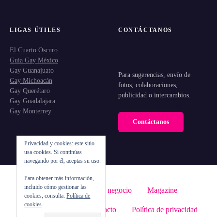
LIGAS ÚTILES
CONTÁCTANOS
El Cuarto Oscuro
Guía Gay México
Gay Guanajuato
Para sugerencias, envío de
Gay Michoacán
fotos, colaboraciones,
Gay Querétaro
publicidad o intercambios.
Gay Guadalajara
Gay Monterrey
Contáctanos
Privacidad y cookies: este sitio
usa cookies. Si continúas
navegando por él, aceptas su uso.
Para obtener más información,
incluido cómo gestionar las
Inicio
Registra tu negocio
Magazine
cookies, consulta:
Política de
cookies
¿Quiénes somos?
Contacto
Política de privacidad