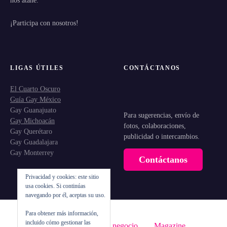
¡Participa con nosotros!
LIGAS ÚTILES
CONTÁCTANOS
El Cuarto Oscuro
Guía Gay México
Gay Guanajuato
Para sugerencias, envío de
Gay Michoacán
fotos, colaboraciones,
Gay Querétaro
publicidad o intercambios.
Gay Guadalajara
Gay Monterrey
Contáctanos
Privacidad y cookies: este sitio
usa cookies. Si continúas
navegando por él, aceptas su uso.
Para obtener más información,
incluido cómo gestionar las
Inicio
Registra tu negocio
Magazine